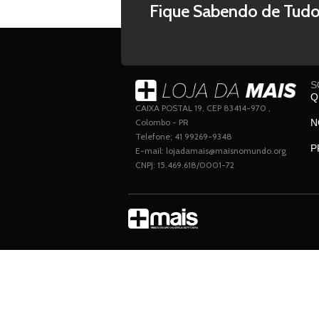
Fique Sabendo de Tudo
S
Q
CAIXA POSTAL 19, CEP 83414-970 ,
Colombo - PR
N
Telefone; 41 99269-9348
P
E-mail: lojadamais@maisnomundo.org
CNPJ: 15.469.618/0001-72