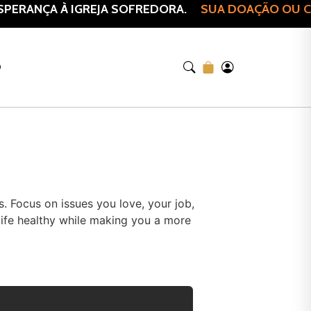
PERANÇA À IGREJA SOFREDORA.
SUA DOAÇÃO OU CO
O
s. Focus on issues you love, your job,
 life healthy while making you a more