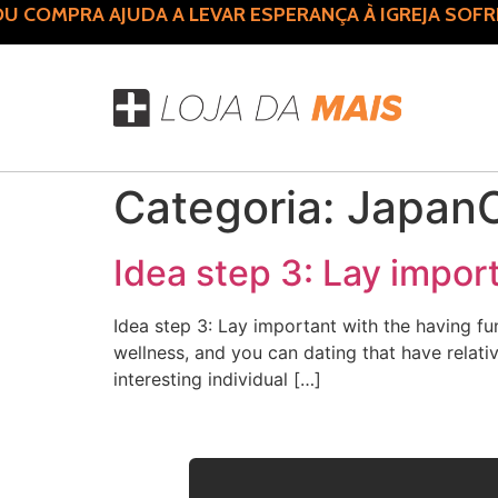
 COMPRA AJUDA A LEVAR ESPERANÇA À IGREJA SOFR
Categoria:
JapanC
Idea step 3: Lay impor
Idea step 3: Lay important with the having fun
wellness, and you can dating that have relati
interesting individual […]