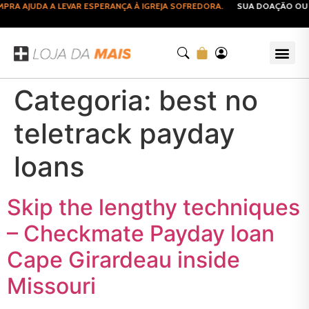
RA AJUDA A LEVAR ESPERANÇA À IGREJA SOFREDORA.
SUA DOAÇÃO OU C
Categoria:
best no
teletrack payday
loans
Skip the lengthy techniques
– Checkmate Payday loan
Cape Girardeau inside
Missouri