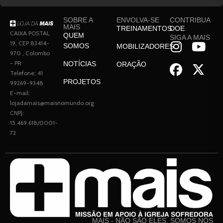
SOBRE A
ENVOLVA-SE
CONTRIBUA
MAIS
TREINAMENTOS
DOE
CAIXA POSTAL
QUEM
SIGA A MAIS
19, CEP 83414-
SOMOS
MOBILIZADORES
970 , Colombo
- PR
NOTÍCIAS
ORAÇÃO
Telefone; 41
PROJETOS
99269-9348
E-mail:
lojadamais@maisnomundo.org
CNPJ:
15.469.618/0001-
72
MAIS - NÃO SÃO ELES, SOMOS NÓS