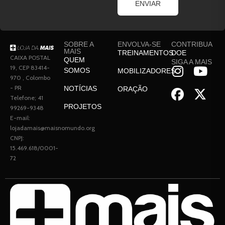
ENVIAR
SOBRE A
ENVOLVA-SE
CONTRIBUA
MAIS
TREINAMENTOS
DOE
CAIXA POSTAL
QUEM
SIGA A MAIS
19, CEP 83414-
SOMOS
MOBILIZADORES
970 , Colombo
- PR
NOTÍCIAS
ORAÇÃO
Telefone; 41
PROJETOS
99269-9348
E-mail:
lojadamais@maisnomundo.org
CNPJ:
15.469.618/0001-
72