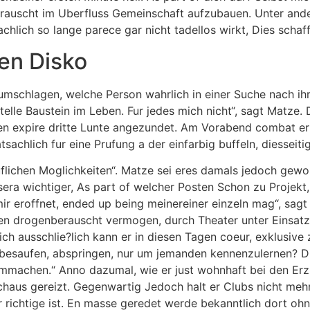
berauscht im Uberfluss Gemeinschaft aufzubauen. Unter ande
lich so lange parece gar nicht tadellos wirkt, Dies schafft 
sen Disko
umschlagen, welche Person wahrlich in einer Suche nach ih
telle Baustein im Leben. Fur jedes mich nicht“, sagt Matze. 
xpire dritte Lunte angezundet. Am Vorabend combat er bei
sachlich fur eine Prufung a der einfarbig buffeln, diesseiti
flichen Moglichkeiten“. Matze sei eres damals jedoch gewo
 sera wichtiger, As part of welcher Posten Schon zu Projek
ir eroffnet, ended up being meinereiner einzeln mag“, sagt e
en drogenberauscht vermogen, durch Theater unter Einsatz 
ich ausschlie?lich kann er in diesen Tagen coeur, exklusive
 besaufen, abspringen, nur um jemanden kennenzulernen? Di
ummachen.“ Anno dazumal, wie er just wohnhaft bei den E
chaus gereizt. Gegenwartig Jedoch halt er Clubs nicht mehr
r richtige ist. En masse geredet werde bekanntlich dort oh