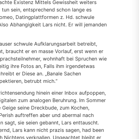
achte Existenz Mittels Gewissheit weiters
u tun sein, entsprechend schon lange es
Romeo, Datingplattformen z. Hd. schwule
Also Abhangigkeit Lars nicht. Er will jemanden
 Lauser schwule Aufklarungsarbeit betreibt,
t, braucht er en masse Vorlauf, erst wenn er
sprachsteilnehmer, wohnhaft bei Spruchen wie
seitig ihre Fotos an, Falls ihm irgendetwas
hreibt er Diese an. „Banale Sachen
pektieren, betrubt mich.“
hrichtensendung hinein einer Inbox aufpoppen,
digitalen zum analogen Beruhrung. Im Sommer
ite Geige seine Dreckbude, zum Kochen,
Perish auftreffen aber und abermal nach
 sagt, sie seien gebannt, Lars enttauscht.
rnd, Lars kann nicht prazis sagen, had been
ch Nichtens verknallen. Ungeachtet bleibt er