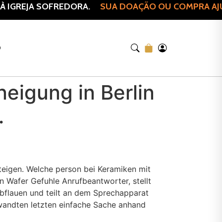
IGREJA SOFREDORA.
SUA DOAÇÃO OU COMPRA AJUDA
O
neigung in Berlin
.
eigen. Welche person bei Keramiken mit
en Wafer Gefuhle Anrufbeantworter, stellt
abflauen und teilt an dem Sprechapparat
ewandten letzten einfache Sache anhand