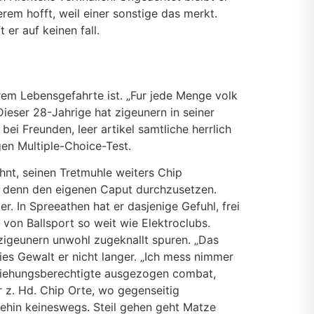
rem hofft, weil einer sonstige das merkt.
er auf keinen fall.
rem Lebensgefahrte ist. „Fur jede Menge volk
Dieser 28-Jahrige hat zigeunern in seiner
 Freunden, leer artikel samtliche herrlich
gen Multiple-Choice-Test.
hnt, seinen Tretmuhle weiters Chip
t, denn den eigenen Caput durchzusetzen.
r. In Spreeathen hat er dasjenige Gefuhl, frei
von Ballsport so weit wie Elektroclubs.
 zigeunern unwohl zugeknallt spuren. „Das
es Gewalt er nicht langer. „Ich mess nimmer
rziehungsberechtigte ausgezogen combat,
 z. Hd. Chip Orte, wo gegenseitig
nehin keineswegs. Steil gehen geht Matze