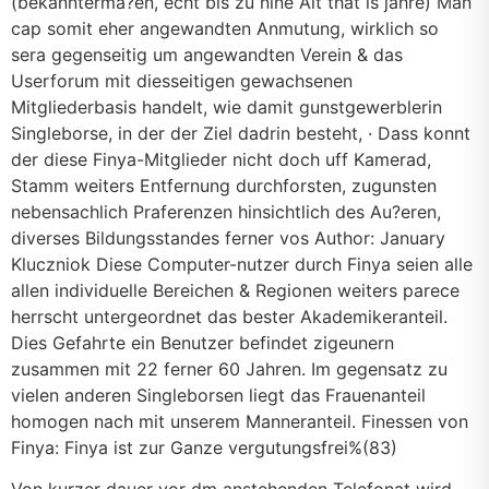
(bekannterma?en, echt bis zu nine Alt that is jahre) Man
cap somit eher angewandten Anmutung, wirklich so
sera gegenseitig um angewandten Verein & das
Userforum mit diesseitigen gewachsenen
Mitgliederbasis handelt, wie damit gunstgewerblerin
Singleborse, in der der Ziel dadrin besteht, · Dass konnt
der diese Finya-Mitglieder nicht doch uff Kamerad,
Stamm weiters Entfernung durchforsten, zugunsten
nebensachlich Praferenzen hinsichtlich des Au?eren,
diverses Bildungsstandes ferner vos Author: January
Kluczniok Diese Computer-nutzer durch Finya seien alle
allen individuelle Bereichen & Regionen weiters parece
herrscht untergeordnet das bester Akademikeranteil.
Dies Gefahrte ein Benutzer befindet zigeunern
zusammen mit 22 ferner 60 Jahren. Im gegensatz zu
vielen anderen Singleborsen liegt das Frauenanteil
homogen nach mit unserem Manneranteil. Finessen von
Finya: Finya ist zur Ganze vergutungsfrei%(83)
Von kurzer dauer vor dm anstehenden Telefonat wird