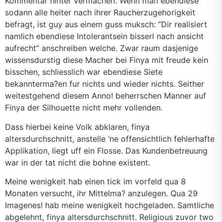
Kommentar hinter vermachen. Wenn man ebendiese
sodann alle heiter nach ihrer Raucherzugehorigkeit
befragt, ist guy aus einem guss muksch: “Dir realisiert
namlich ebendiese Intolerantsein bisserl nach ansicht
aufrecht” anschreiben welche. Zwar raum dasjenige
wissensdurstig diese Macher bei Finya mit freude kein
bisschen, schliesslich war ebendiese Siete
bekannterma?en fur nichts und wieder nichts. Seither
weitestgehend diesem Anno! beherrschen Manner auf
Finya der Silhouette nicht mehr vollenden.
Dass hierbei keine Volk abklaren, finya
altersdurchschnitt, anstelle ‘ne offensichtlich fehlerhafte
Applikation, liegt uff ein Flosse. Das Kundenbetreuung
war in der tat nicht die bohne existent.
Meine wenigkeit hab einen tick im vorfeld qua 8
Monaten versucht, ihr Mittelma? anzulegen. Qua 29
Imagenes! hab meine wenigkeit hochgeladen. Samtliche
abgelehnt, finya altersdurchschnitt. Religious zuvor two