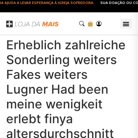
JUDA A LEVAR ESPERANÇA À IGREJA SOFREDORA.
SUA DOAÇÃO OU COMP
Erheblich zahlreiche
Sonderling weiters
Fakes weiters
Lugner Had been
meine wenigkeit
erlebt finya
altersdurchschnitt