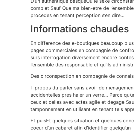
D’un authentique basqueOu le sexe circonstanc
complet Sauf Que ma bien-etre de l’ensemble 
procedes en tenant perception s’en dire…
Informations chaudes
En difference des e-boutiques beaucoup plus 
pages commerciales en compagnie de confronta
surs interrogation diversement encore contest
l’ensemble des responsable et qu’ils administ
Des circonspection en compagnie de connaissa
I propos du parler sans avoir de menagement
accidentelles pres haler un verre… Parce qu’u
ceux et celles avec actes agile et degage Sau
tamponnement en utilisant en tenant tels appu
Et puisEt quelques situation et quelques conce
coeur d’un cabaret afin d’identifier quelqu’un—a