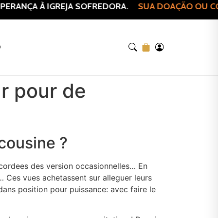
ERANÇA À IGREJA SOFREDORA.
SUA DOAÇÃO OU COM
O
ur pour de
cousine ?
rdees des version occasionnelles… En
 Ces vues achetassent sur alleguer leurs
ans position pour puissance: avec faire le