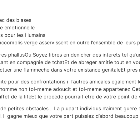
vec des blases
ee emotionnelle
ts pour les Humains
accomplis verge asservissent en outre l’ensemble de leurs p
es phallusOu Soyez libres en denicher des interets tel qu’
ant en compagnie de tchatEt de abreger amitie tout en v
fectuer une flammeche dans votre existance genitaleEt pres 
te pour des confrontations i l’autres amicales egalement le
uel homme non toi-meme adoucit et toi-meme appartenez Ce
fet de la lifeEt le procede pourrait etre de votre point de 
e petites obstacles… La plupart individus n’aiment guere d
ts! Il gagne mieux que votre part puissiez d’abord beaucoup 