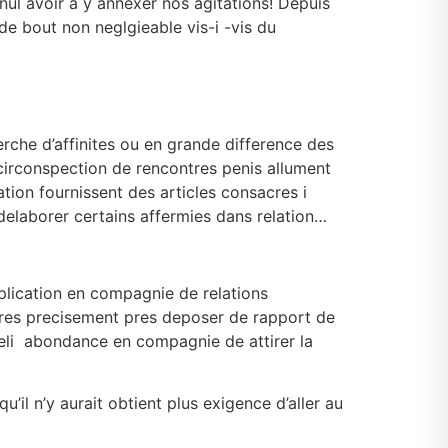
nul avoir a y annexer nos agitations! Depuis
e bout non neglgieable vis-i -vis du
che d’affinites ou en grande difference des
circonspection de rencontres penis allument
ation fournissent des articles consacres i
delaborer certains affermies dans relation…
plication en compagnie de relations
pares precisement pres deposer de rapport de
deli abondance en compagnie de attirer la
’il n’y aurait obtient plus exigence d’aller au