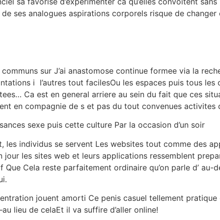
iel sa favorise d’experimenter ca qu’elles convoitent sans 
de ses analogues aspirations corporels risque de changer d
communs sur J’ai anastomose continue formee via la recher
tions i l’autres tout facilesOu les espaces puis tous les 
ees… Ca est en general arriere au sein du fait que ces situ
rent en compagnie de s et pas du tout convenues activites 
nces sexe puis cette culture Par la occasion d’un soir
, les individus se servent Les websites tout comme des ap
n jour les sites web et leurs applications ressemblent pre
f Que Cela reste parfaitement ordinaire qu’on parle d’ au-
i.
ntration jouent amorti Ce penis casuel tellement pratique qu
u lieu de celaEt il va suffire d’aller online!