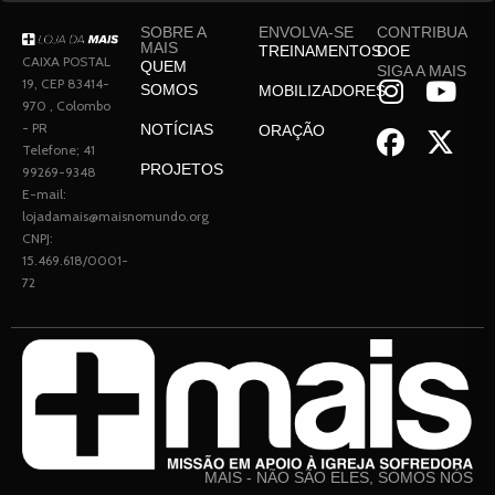
SOBRE A
ENVOLVA-SE
CONTRIBUA
MAIS
TREINAMENTOS
DOE
CAIXA POSTAL
QUEM
SIGA A MAIS
19, CEP 83414-
SOMOS
MOBILIZADORES
970 , Colombo
- PR
NOTÍCIAS
ORAÇÃO
Telefone; 41
PROJETOS
99269-9348
E-mail:
lojadamais@maisnomundo.org
CNPJ:
15.469.618/0001-
72
MAIS - NÃO SÃO ELES, SOMOS NÓS