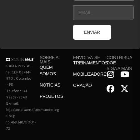
ENVIAR
SOBRE A
ENVOLVA-SE
CONTRIBUA
MAIS
TREINAMENTOS
DOE
CAIXA POSTAL
QUEM
SIGA A MAIS
19, CEP 83414-
SOMOS
MOBILIZADORES
970 , Colombo
- PR
NOTÍCIAS
ORAÇÃO
Telefone; 41
PROJETOS
99269-9348
E-mail:
lojadamais@maisnomundo.org
CNPJ:
15.469.618/0001-
72