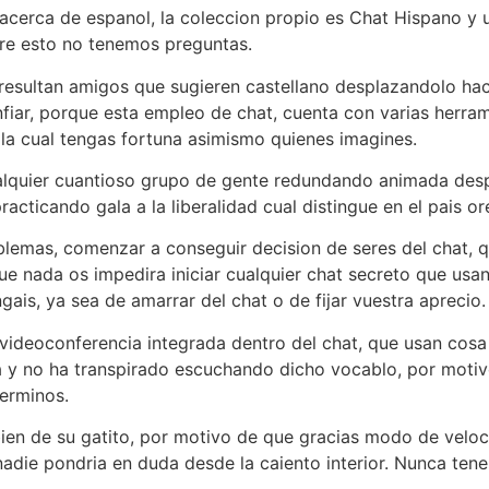
cerca de espanol, la coleccion propio es Chat Hispano y 
e esto no tenemos preguntas.
r resultan amigos que sugieren castellano desplazandolo hac
fiar, porque esta empleo de chat, cuenta con varias herram
 la cual tengas fortuna asimismo quienes imagines.
alquier cuantioso grupo de gente redundando animada desp
racticando gala a la liberalidad cual distingue en el pais o
blemas, comenzar a conseguir decision de seres del chat, q
e nada os impedira iniciar cualquier chat secreto que usa
is, ya sea de amarrar del chat o de fijar vuestra aprecio.
ideoconferencia integrada dentro del chat, que usan cosa 
y no ha transpirado escuchando dicho vocablo, por motivo
terminos.
ien de su gatito, por motivo de que gracias modo de veloc
nadie pondri­a en duda desde la caiento interior. Nunca tene