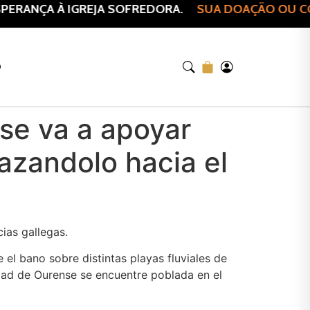
ERANÇA À IGREJA SOFREDORA.
SUA DOAÇÃO OU COM
O
se va a apoyar
lazandolo hacia el
ias gallegas.
el bano sobre distintas playas fluviales de
lidad de Ourense se encuentre poblada en el