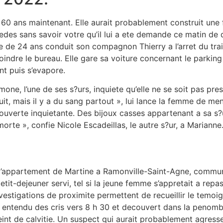
 60 ans maintenant. Elle aurait probablement construit une 
ecedes sans savoir votre qu’il lui a ete demande ce matin 
de 24 ans conduit son compagnon Thierry a l’arret du train q
oindre le bureau. Elle gare sa voiture concernant le parkin
nt puis s’evapore.
mone, l’une de ses s?urs, inquiete qu’elle ne se soit pas pre
nuit, mais il y a du sang partout », lui lance la femme de me
couverte inquietante. Des bijoux casses appartenant a sa s?
orte », confie Nicole Escadeillas, le autre s?ur, a Marianne
 l’appartement de Martine a Ramonville-Saint-Agne, commun
 petit-dejeuner servi, tel si la jeune femme s’appretait a repa
nvestigations de proximite permettent de recueillir le temoi
voir entendu des cris vers 8 h 30 et decouvert dans la pen
int de calvitie. Un suspect qui aurait probablement agresse 