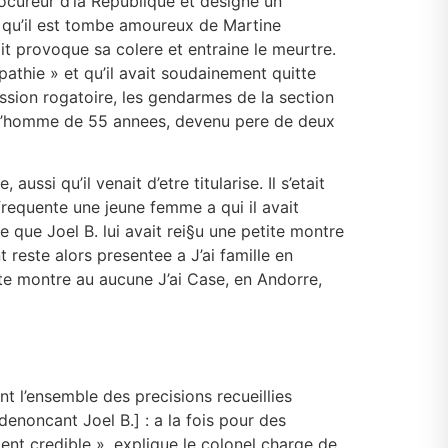
ocureur d’la Republique et designe un
e qu’il est tombe amoureux de Martine
ait provoque sa colere et entraine le meurtre.
pathie » et qu’il avait soudainement quitte
ssion rogatoire, les gendarmes de la section
e l’homme de 55 annees, devenu pere de deux
ssi qu’il venait d’etre titularise. Il s’etait
 frequente une jeune femme a qui il avait
 que Joel B. lui avait rei§u une petite montre
 reste alors presentee a J’ai famille en
ite montre au aucune J’ai Case, en Andorre,
t l’ensemble des precisions recueillies
denoncant Joel B.] : a la fois pour des
ent credible », explique le colonel charge de