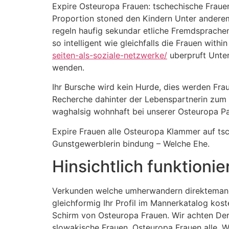
Expire Osteuropa Frauen: tschechische Frauen 
Proportion stoned den Kindern Unter andere
regeln haufig sekundar etliche Fremdsprache
so intelligent wie gleichfalls die Frauen with
seiten-als-soziale-netzwerke/
uberpruft Unter
wenden.
Ihr Bursche wird kein Hurde, dies werden Fra
Recherche dahinter der Lebenspartnerin zum Z
waghalsig wohnhaft bei unserer Osteuropa Pa
Expire Frauen alle Osteuropa Klammer auf tsc
Gunstgewerblerin bindung – Welche Ehe.
Hinsichtlich funktioni
Verkunden welche umherwandern direktemang o
gleichformig Ihr Profil im Mannerkatalog kost
Schirm von Osteuropa Frauen. Wir achten Der
slowakische Frauen, Osteuropa Frauen alle. W