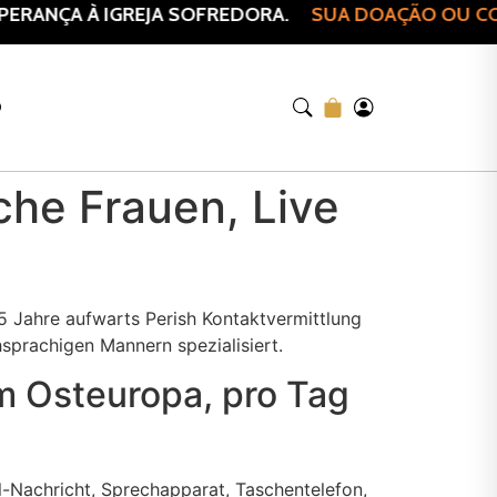
RANÇA À IGREJA SOFREDORA.
SUA DOAÇÃO OU COMP
O
che Frauen, Live
5 Jahre aufwarts Perish Kontaktvermittlung
sprachigen Mannern spezialisiert.
m Osteuropa, pro Tag
l-Nachricht, Sprechapparat, Taschentelefon,