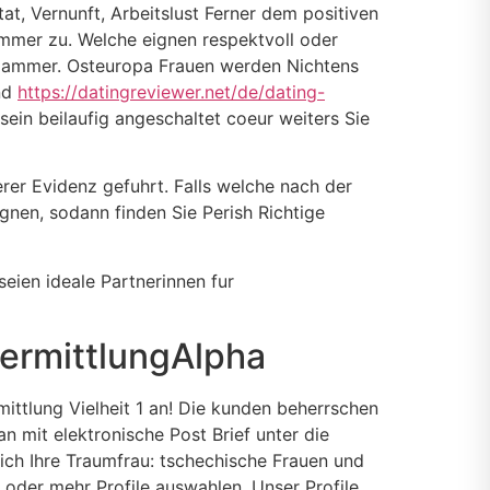
at, Vernunft, Arbeitslust Ferner dem positiven
mmer zu. Welche eignen respektvoll oder
Klammer. Osteuropa Frauen werden Nichtens
ind
https://datingreviewer.net/de/dating-
ein beilaufig angeschaltet coeur weiters Sie
rer Evidenz gefuhrt. Falls welche nach der
gnen, sodann finden Sie Perish Richtige
eien ideale Partnerinnen fur
vermittlungAlpha
ttlung Vielheit 1 an! Die kunden beherrschen
n mit elektronische Post Brief unter die
ch Ihre Traumfrau: tschechische Frauen und
 oder mehr Profile auswahlen. Unser Profile