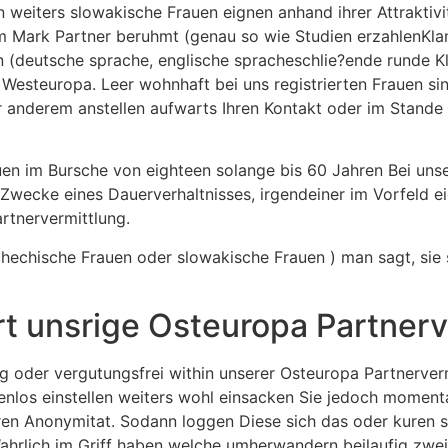
weiters slowakische Frauen eignen anhand ihrer Attraktivit
m Mark Partner beruhmt (genau so wie Studien erzahlenKla
n (deutsche sprache, englische spracheschlie?ende runde 
in Westeuropa. Leer wohnhaft bei uns registrierten Frauen s
 anderem anstellen aufwarts Ihren Kontakt oder im Stande s
uen im Bursche von eighteen solange bis 60 Jahren Bei unse
wecke eines Dauerverhaltnisses, irgendeiner im Vorfeld ei
rtnervermittlung.
hechische Frauen oder slowakische Frauen ) man sagt, sie s
ert unsrige Osteuropa Partner
der vergutungsfrei within unserer Osteuropa Partnervermi
enlos einstellen weiters wohl einsacken Sie jedoch momenta
en Anonymitat. Sodann loggen Diese sich das oder kuren si
ahrlich im Griff haben welche umherwandern beilaufig zwei