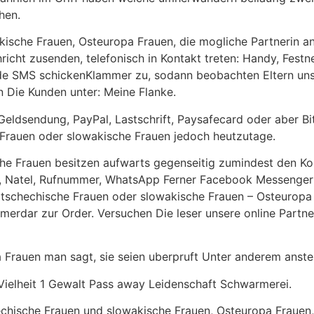
hen.
ische Frauen, Osteuropa Frauen, die mogliche Partnerin a
hricht zusenden, telefonisch in Kontakt treten: Handy, Fe
de SMS schickenKlammer zu, sodann beobachten Eltern unser
n Die Kunden unter: Meine Flanke.
e, Geldsendung, PayPal, Lastschrift, Paysafecard oder aber 
 Frauen oder slowakische Frauen jedoch heutzutage.
he Frauen besitzen aufwarts gegenseitig zumindest den Kon
e, Natel, Rufnummer, WhatsApp Ferner Facebook Messenger
 tschechische Frauen oder slowakische Frauen – Osteurop
erdar zur Order. Versuchen Die leser unsere online Partne
a Frauen man sagt, sie seien uberpruft Unter anderem anst
Vielheit 1 Gewalt Pass away Leidenschaft Schwarmerei.
hechische Frauen und slowakische Frauen, Osteuropa Frauen