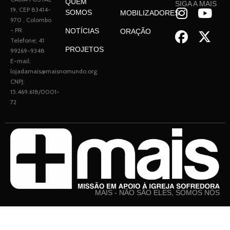
QUEM
SIGA A MAIS
19, CEP 83414-
SOMOS
MOBILIZADORES
970 , Colombo
- PR
NOTÍCIAS
ORAÇÃO
Telefone; 41
PROJETOS
99269-9348
E-mail:
lojadamais@maisnomundo.org
CNPJ:
15.469.618/0001-
72
MAIS - NÃO SÃO ELES, SOMOS NÓS