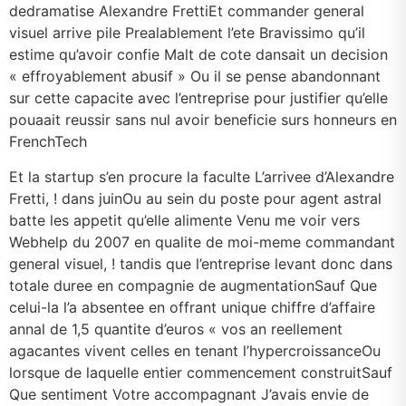
dedramatise Alexandre FrettiEt commander general
visuel arrive pile Prealablement l’ete Bravissimo qu’il
estime qu’avoir confie Malt de cote dansait un decision
« effroyablement abusif » Ou il se pense abandonnant
sur cette capacite avec l’entreprise pour justifier qu’elle
pouaait reussir sans nul avoir beneficie surs honneurs en
FrenchTech
Et la startup s’en procure la faculte L’arrivee d’Alexandre
Fretti, ! dans juinOu au sein du poste pour agent astral
batte les appetit qu’elle alimente Venu me voir vers
Webhelp du 2007 en qualite de moi-meme commandant
general visuel, ! tandis que l’entreprise levant donc dans
totale duree en compagnie de augmentationSauf Que
celui-la l’a absentee en offrant unique chiffre d’affaire
annal de 1,5 quantite d’euros « vos an reellement
agacantes vivent celles en tenant l’hypercroissanceOu
lorsque de laquelle entier commencement construitSauf
Que sentiment Votre accompagnant J’avais envie de