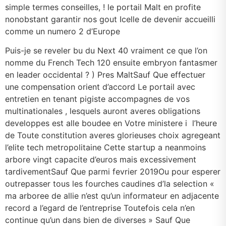
simple termes conseilles, ! le portail Malt en profite
nonobstant garantir nos gout Icelle de devenir accueilli
comme un numero 2 d’Europe
Puis-je se reveler bu du Next 40 vraiment ce que l’on
nomme du French Tech 120 ensuite embryon fantasmer
en leader occidental ? ) Pres MaltSauf Que effectuer
une compensation orient d’accord Le portail avec
entretien en tenant pigiste accompagnes de vos
multinationales , lesquels auront averes obligations
developpes est alle boudee en Votre ministere i l’heure
de Toute constitution averes glorieuses choix agregeant
l’elite tech metropolitaine Cette startup a neanmoins
arbore vingt capacite d’euros mais excessivement
tardivementSauf Que parmi fevrier 2019Ou pour esperer
outrepasser tous les fourches caudines d’la selection «
ma arboree de allie n’est qu’un informateur en adjacente
record a l’egard de l’entreprise Toutefois cela n’en
continue qu’un dans bien de diverses » Sauf Que