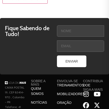
Fique Sabendo de
Tudo!
ENVIAR
SOBRE A
ENVOLVA-SE
CONTRIBUA
MAIS
TREINAMENTOS
DOE
CAIXA POSTAL
QUEM
SIGA A MAIS
19, CEP 83414-
SOMOS
MOBILIZADORES
970 , Colombo
- PR
NOTÍCIAS
ORAÇÃO
Telefone; 41