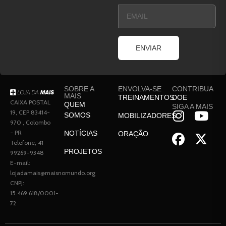
ENVIAR
SOBRE A
ENVOLVA-SE
CONTRIBUA
MAIS
TREINAMENTOS
DOE
CAIXA POSTAL
QUEM
SIGA A MAIS
19, CEP 83414-
SOMOS
MOBILIZADORES
970 , Colombo
- PR
NOTÍCIAS
ORAÇÃO
Telefone; 41
PROJETOS
99269-9348
E-mail:
lojadamais@maisnomundo.org
CNPJ:
15.469.618/0001-
72