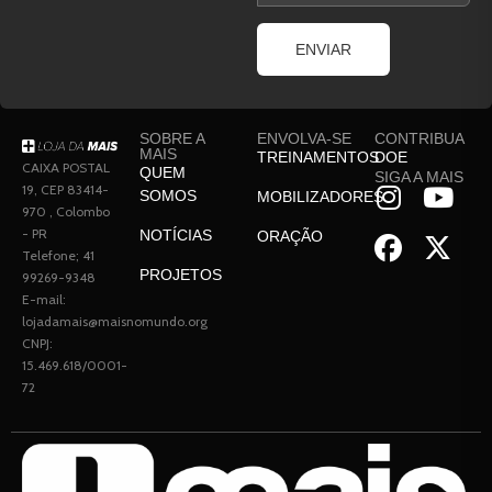
ENVIAR
SOBRE A
ENVOLVA-SE
CONTRIBUA
MAIS
TREINAMENTOS
DOE
CAIXA POSTAL
QUEM
SIGA A MAIS
19, CEP 83414-
SOMOS
MOBILIZADORES
970 , Colombo
- PR
NOTÍCIAS
ORAÇÃO
Telefone; 41
PROJETOS
99269-9348
E-mail:
lojadamais@maisnomundo.org
CNPJ:
15.469.618/0001-
72