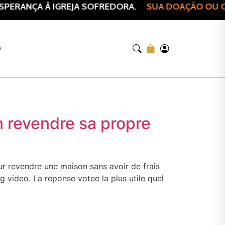
PERANÇA À IGREJA SOFREDORA.
SUA DOAÇÃO OU CO
O
 revendre sa propre
r revendre une maison sans avoir de frais
g video. La reponse votee la plus utile quel