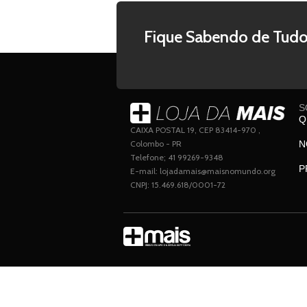
Fique Sabendo de Tudo
S
Q
CAIXA POSTAL 19, CEP 83414-970 ,
Colombo - PR
N
Telefone; 41 99269-9348
P
E-mail: lojadamais@maisnomundo.org
CNPJ: 15.469.618/0001-72