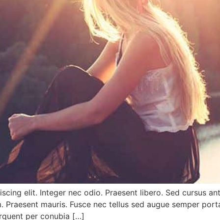
cing elit. Integer nec odio. Praesent libero. Sed cursus an
m. Praesent mauris. Fusce nec tellus sed augue semper porta
torquent per conubia […]